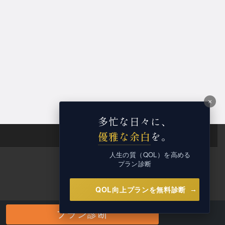
×
多忙な日々に、
優雅な余白
を。
人生の質（QOL）を高める
プラン診断
QOL向上プランを無料診断
→
プラン診断