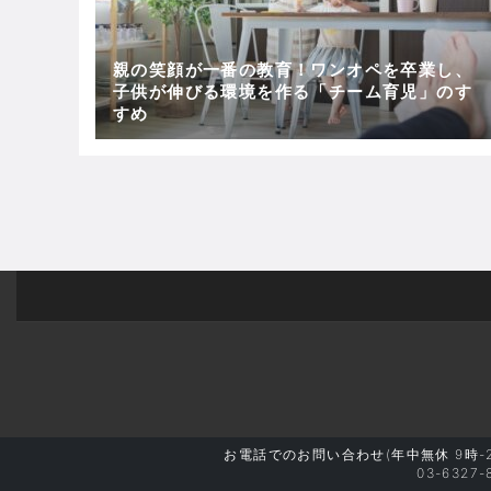
親の笑顔が一番の教育！ワンオペを卒業し、
子供が伸びる環境を作る「チーム育児」のす
すめ
お電話
でのお問い合わせ
(年中無休 9時-
03-6327-